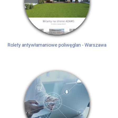
Rolety antywłamaniowe poliwęglan - Warszawa