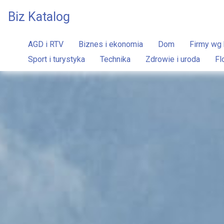
Biz Katalog
AGD i RTV
Biznes i ekonomia
Dom
Firmy wg 
Sport i turystyka
Technika
Zdrowie i uroda
Fl