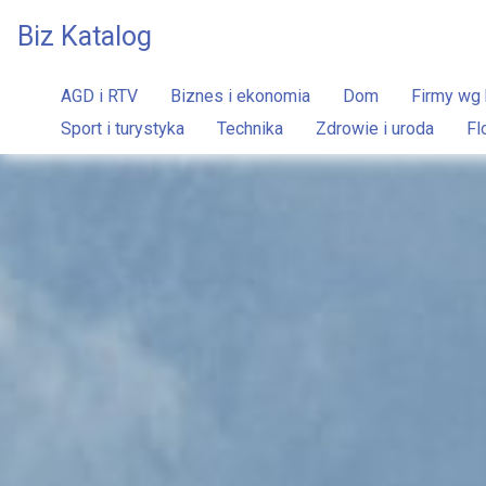
Biz Katalog
AGD i RTV
Biznes i ekonomia
Dom
Firmy wg 
Sport i turystyka
Technika
Zdrowie i uroda
Fl