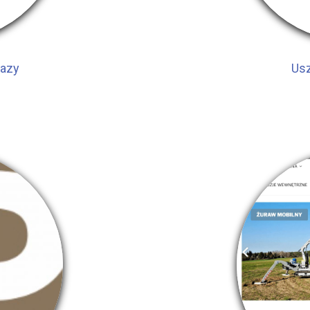
razy
Usz