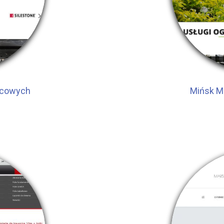
rcowych
Mińsk Ma