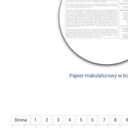
Papier makulaturowy w b
Strona
1
2
3
4
5
6
7
8
9