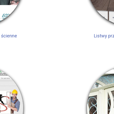
y ścienne
Listwy p