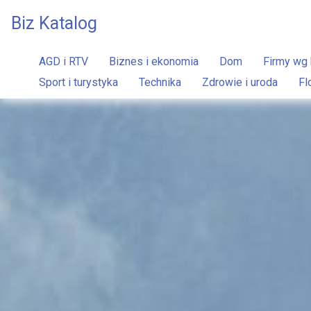
Biz Katalog
AGD i RTV
Biznes i ekonomia
Dom
Firmy wg 
Sport i turystyka
Technika
Zdrowie i uroda
Fl