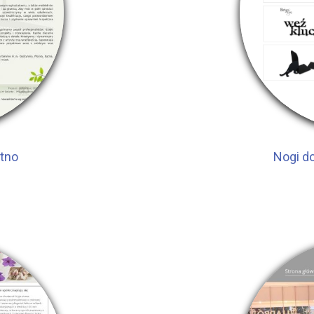
utno
Nogi do