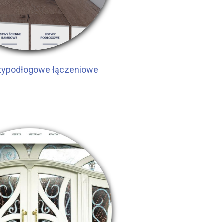
rzypodłogowe łączeniowe