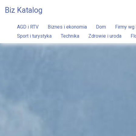
Biz Katalog
AGD i RTV
Biznes i ekonomia
Dom
Firmy wg 
Sport i turystyka
Technika
Zdrowie i uroda
Fl