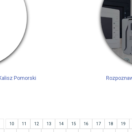
Kalisz Pomorski
Rozpoznawa
10
11
12
13
14
15
16
17
18
19