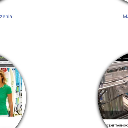
rzenia
M