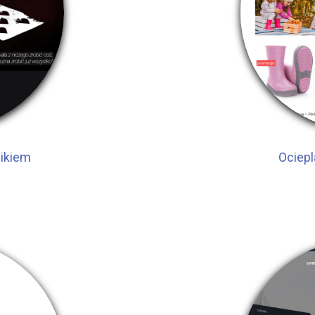
gikiem
Ociepl