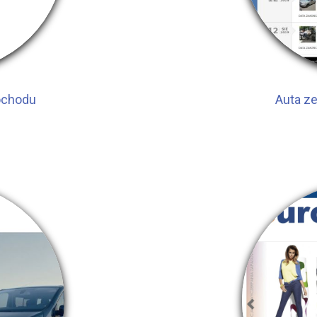
ochodu
Auta ze