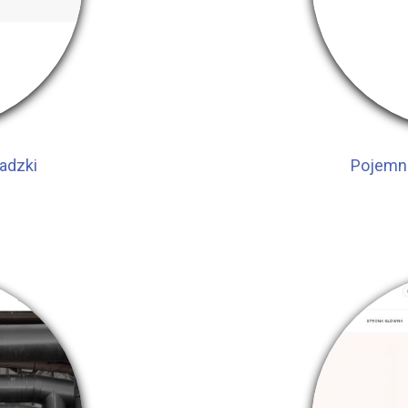
adzki
Pojemni