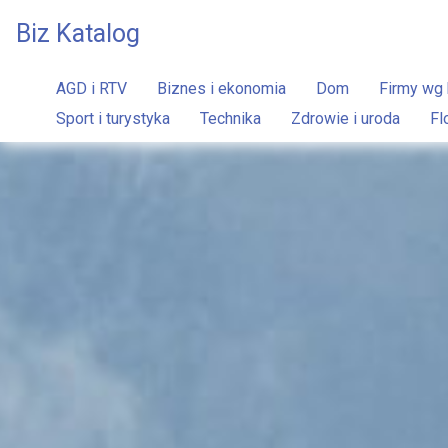
Biz Katalog
AGD i RTV
Biznes i ekonomia
Dom
Firmy wg 
Sport i turystyka
Technika
Zdrowie i uroda
Fl