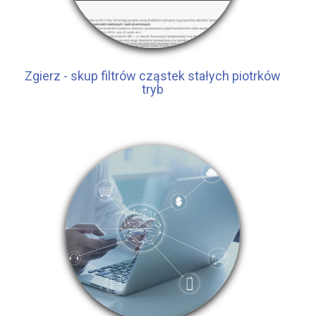
Zgierz - skup filtrów cząstek stałych piotrków
tryb