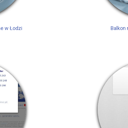
e w Łodzi
Balkon 