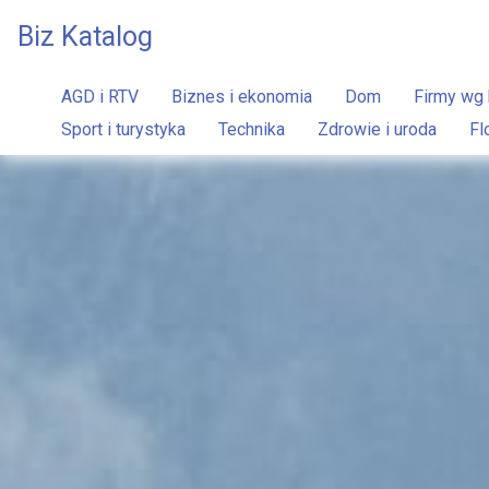
Biz Katalog
AGD i RTV
Biznes i ekonomia
Dom
Firmy wg 
Sport i turystyka
Technika
Zdrowie i uroda
Fl