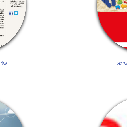
ków
Garw