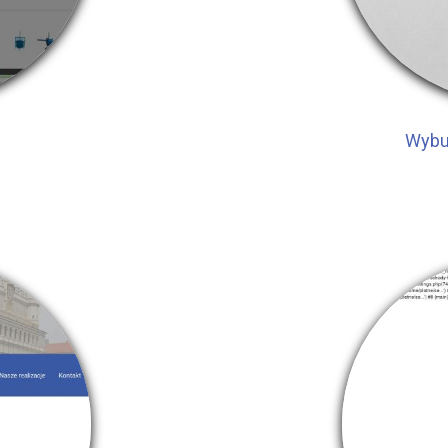
Wybur