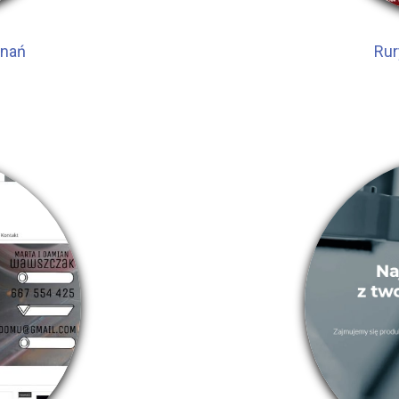
znań
Rur