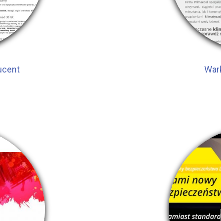
ucent
Wark