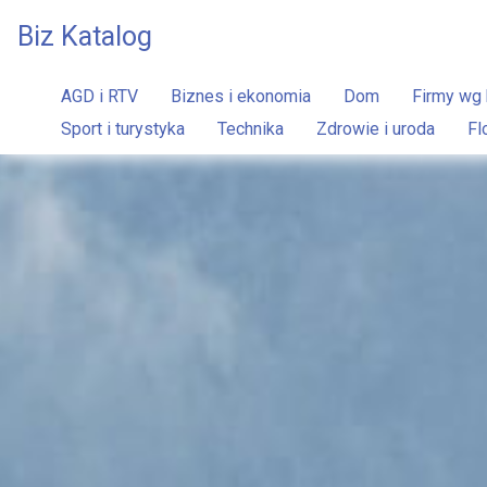
Biz Katalog
AGD i RTV
Biznes i ekonomia
Dom
Firmy wg 
Sport i turystyka
Technika
Zdrowie i uroda
Fl