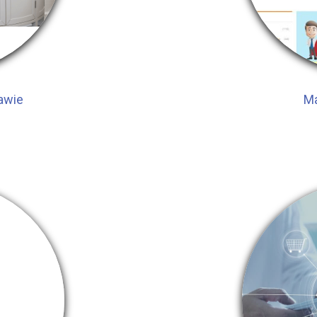
awie
Ma