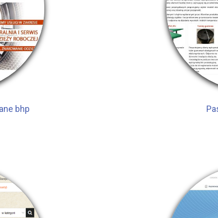
lane bhp
Pa