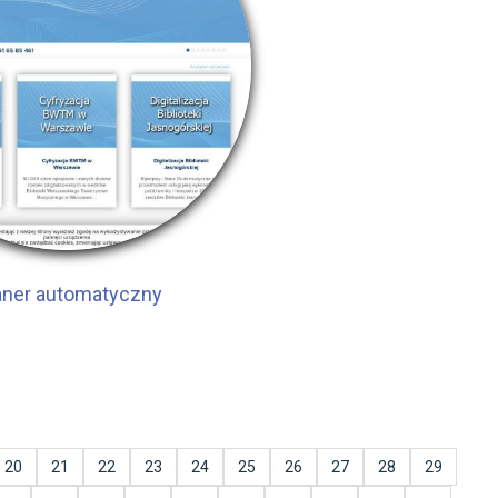
aner automatyczny
20
21
22
23
24
25
26
27
28
29