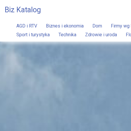
Biz Katalog
AGD i RTV
Biznes i ekonomia
Dom
Firmy wg 
Sport i turystyka
Technika
Zdrowie i uroda
Fl