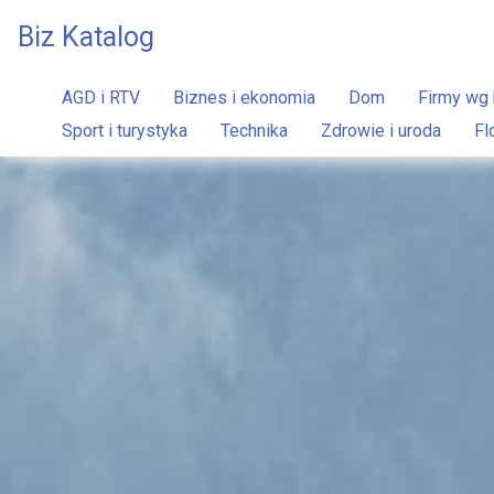
Biz Katalog
AGD i RTV
Biznes i ekonomia
Dom
Firmy wg 
Sport i turystyka
Technika
Zdrowie i uroda
Fl