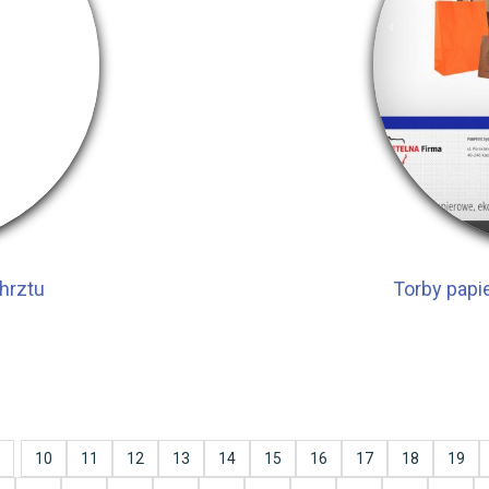
hrztu
Torby papi
10
11
12
13
14
15
16
17
18
19