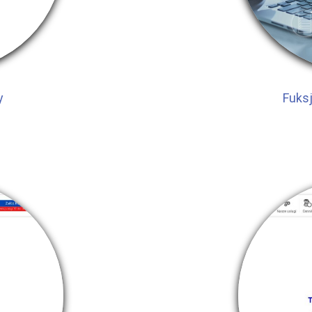
y
Fuksj