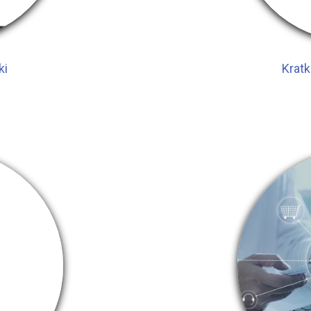
ki
Kratk