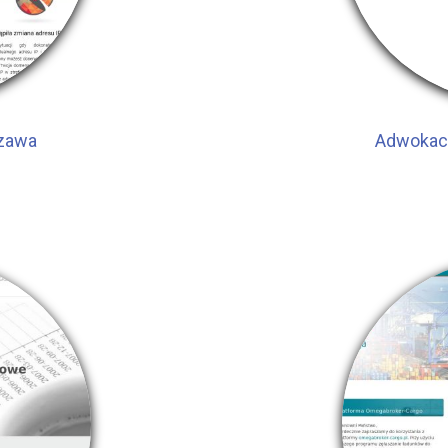
szawa
Adwokac