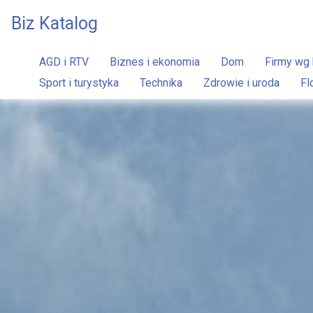
Biz Katalog
AGD i RTV
Biznes i ekonomia
Dom
Firmy wg 
Sport i turystyka
Technika
Zdrowie i uroda
Fl