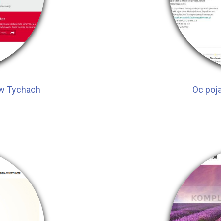
 w Tychach
Oc poj