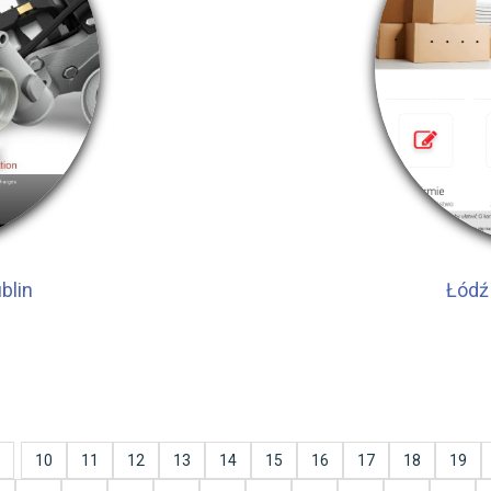
blin
Łódź
10
11
12
13
14
15
16
17
18
19