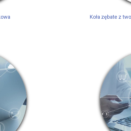
kowa
Koła zębate z tw