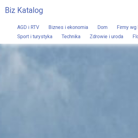
Biz Katalog
AGD i RTV
Biznes i ekonomia
Dom
Firmy wg 
Sport i turystyka
Technika
Zdrowie i uroda
Fl