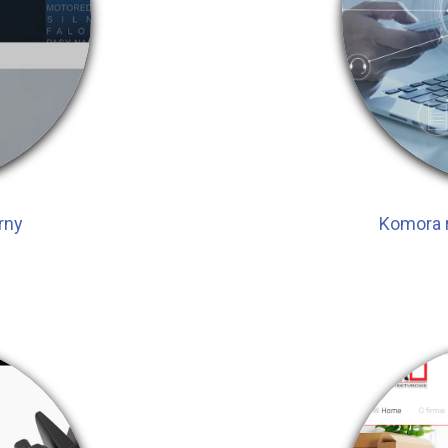
rny
Komora 