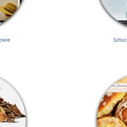
kowie
Sztuc