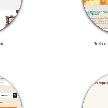
oda
Bułki d