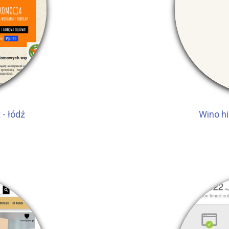
 - łódź
Wino h