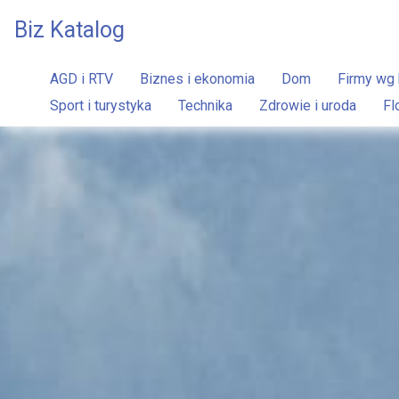
Biz Katalog
AGD i RTV
Biznes i ekonomia
Dom
Firmy wg 
Sport i turystyka
Technika
Zdrowie i uroda
Fl