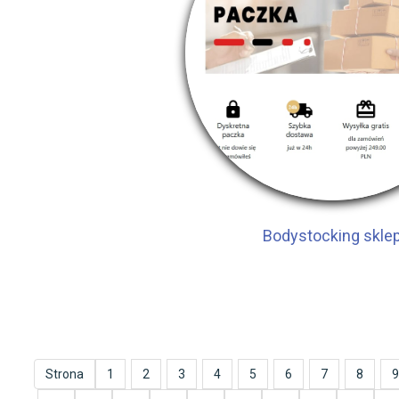
Bodystocking skle
Strona
1
2
3
4
5
6
7
8
9