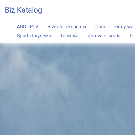
Biz Katalog
AGD i RTV
Biznes i ekonomia
Dom
Firmy wg 
Sport i turystyka
Technika
Zdrowie i uroda
Fl