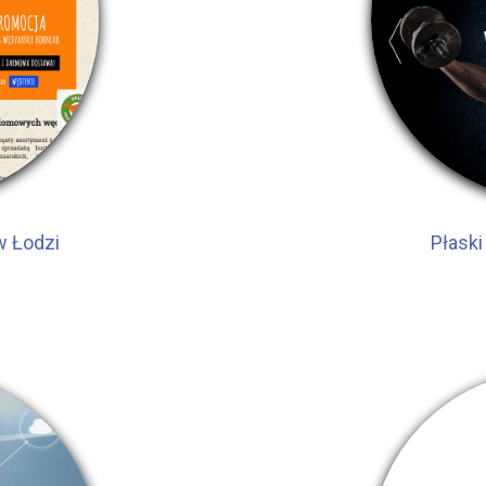
w Łodzi
Płaski