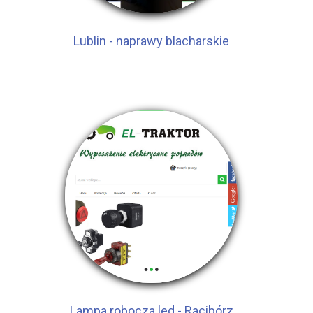
Lublin - naprawy blacharskie
Lampa robocza led - Racibórz