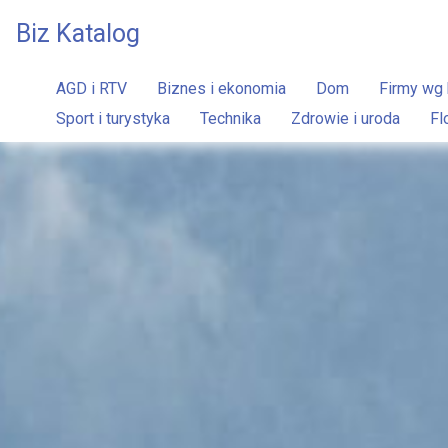
Biz Katalog
AGD i RTV
Biznes i ekonomia
Dom
Firmy wg 
Sport i turystyka
Technika
Zdrowie i uroda
Fl