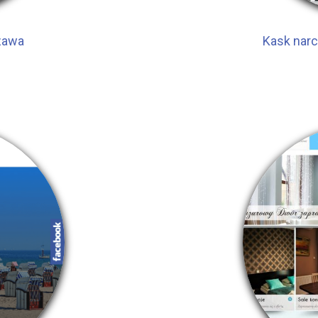
szawa
Kask narc