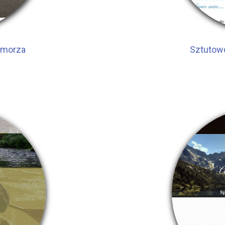
o morza
Sztutowo