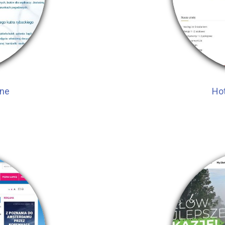
jne
Hot