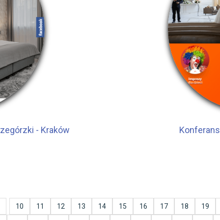
zegórzki - Kraków
Konferans
10
11
12
13
14
15
16
17
18
19