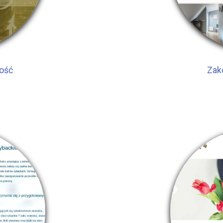
mość
Zak