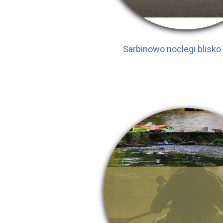
Sarbinowo noclegi blisk