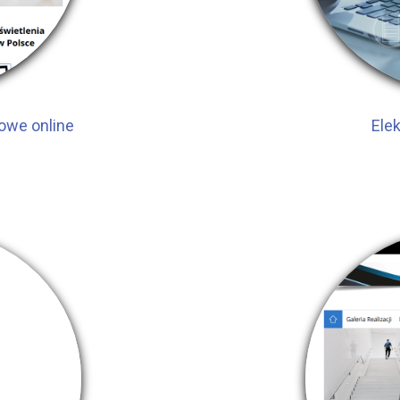
owe online
Ele