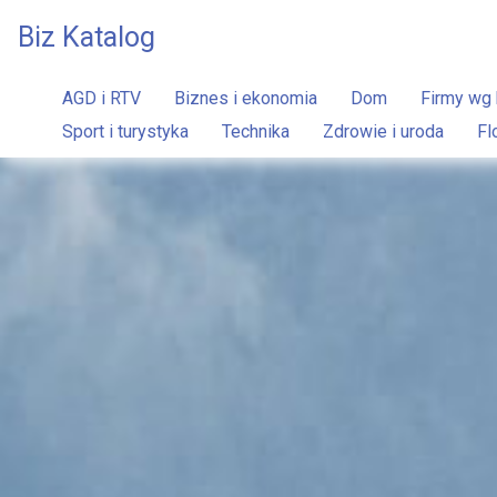
Biz Katalog
AGD i RTV
Biznes i ekonomia
Dom
Firmy wg 
Sport i turystyka
Technika
Zdrowie i uroda
Fl