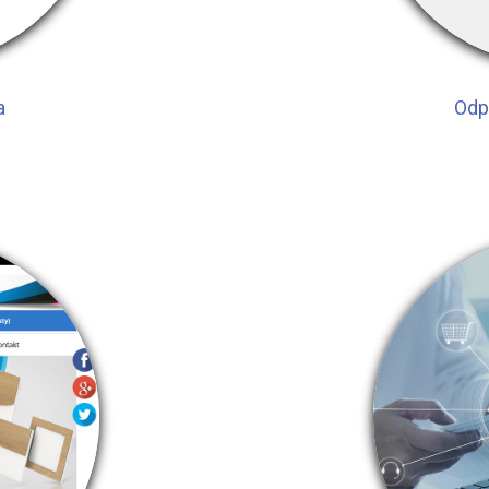
a
Odp