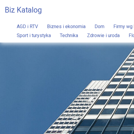
Biz Katalog
AGD i RTV
Biznes i ekonomia
Dom
Firmy wg 
Sport i turystyka
Technika
Zdrowie i uroda
Fl