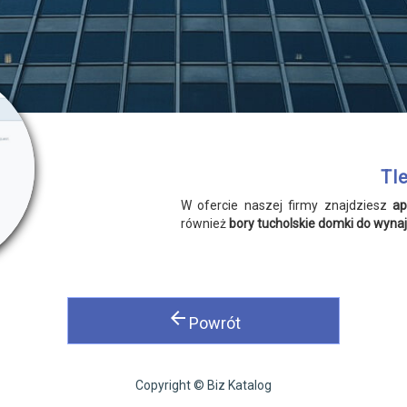
Tl
W ofercie naszej firmy znajdziesz
ap
również
bory tucholskie domki do wynaj
arrow_back
Powrót
Copyright © Biz Katalog