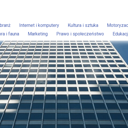
branż
Internet i komputery
Kultura i sztuka
Motoryzac
ora i fauna
Marketing
Prawo i społeczeństwo
Edukacj