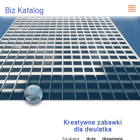
Biz Katalog
Kreatywne zabawki
dla dwulatka
Szukasz
duży drewniany