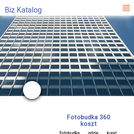
Biz Katalog
Fotobudka 360
koszt
Fotobudka gdzie kupić
,